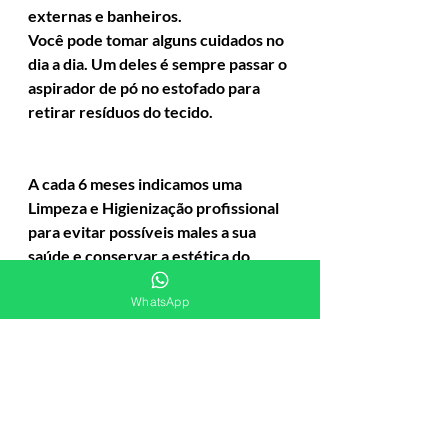
externas e banheiros.
Você pode tomar alguns cuidados no 
dia a dia. Um deles é sempre passar o 
aspirador de pó no estofado para 
retirar resíduos do tecido.
A cada 6 meses indicamos uma 
Limpeza e Higienização profissional 
para evitar possíveis males a sua 
saúde e conservar a estética do 
estofado.
WhatsApp
Os processos de limpeza e 
higienização da Inova Wash são 
realizados com produtos à base de 
peróxido de hidrogênio e 
detergentes desengraxantes 